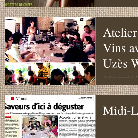
Atelier
Vins av
Uzès W
​ Notre premier A
Nathalie de Uzè
Midi-L