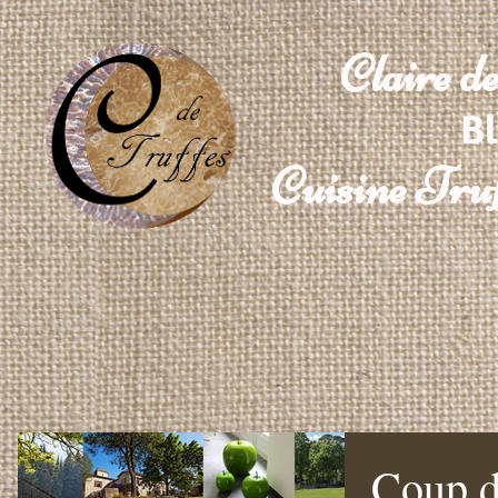
Claire d
Bl
Cuisine Truf
Coup 