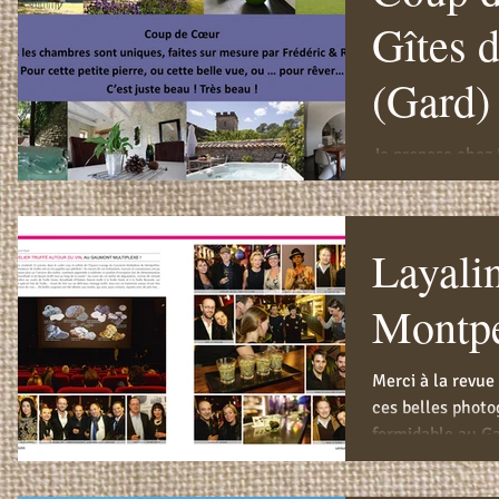
Gîtes 
(Gard)
Je propose chez 
Truffés Privatif
groupe d'amis. Po
Layali
Montpe
Merci à la revue 
ces belles photo
formidable au Ga