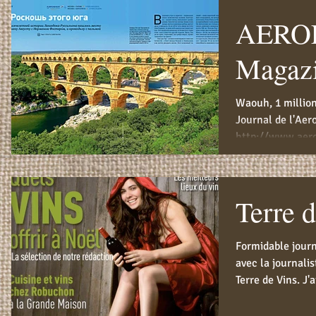
AERO
Magaz
Waouh, 1 million 
Journal de l'Aero
http://www.aero
press [if...
Terre 
Formidable journ
avec la journali
Terre de Vins. J'