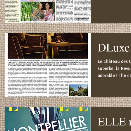
DLuxe
Le château des 
superbe, la Revue
adorable ! The ca
wonderful...
ELLE 